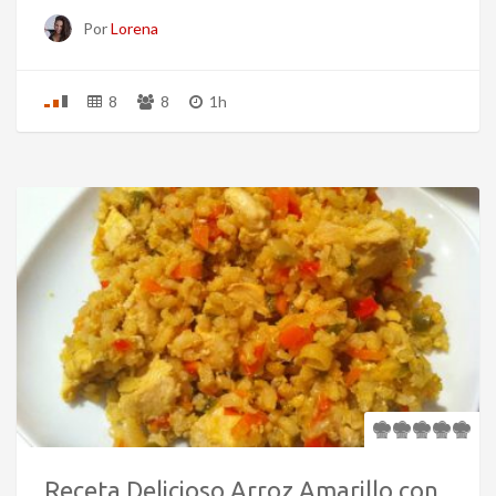
Por
Lorena
8
8
1h
Receta Delicioso Arroz Amarillo con