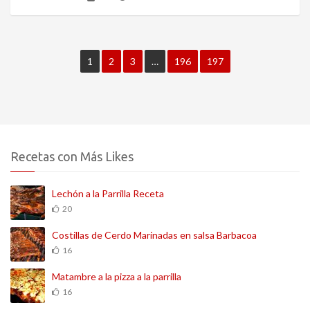
1
2
3
…
196
197
Recetas con Más Likes
Lechón a la Parrilla Receta
20
Costillas de Cerdo Marinadas en salsa Barbacoa
16
Matambre a la pizza a la parrilla
16