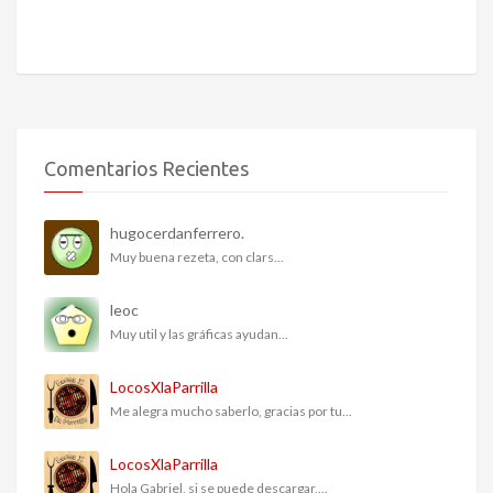
Comentarios Recientes
hugocerdanferrero.
Muy buena rezeta, con clars...
leoc
Muy util y las gráficas ayudan...
LocosXlaParrilla
Me alegra mucho saberlo, gracias por tu...
LocosXlaParrilla
Hola Gabriel, si se puede descargar,...