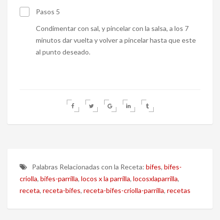
Pasos 5
Condimentar con sal, y pincelar con la salsa, a los 7
minutos dar vuelta y volver a pincelar hasta que este
al punto deseado.
Palabras Relacionadas con la Receta:
bifes
,
bifes-
criolla
,
bifes-parrilla
,
locos x la parrilla
,
locosxlaparrilla
,
receta
,
receta-bifes
,
receta-bifes-criolla-parrilla
,
recetas