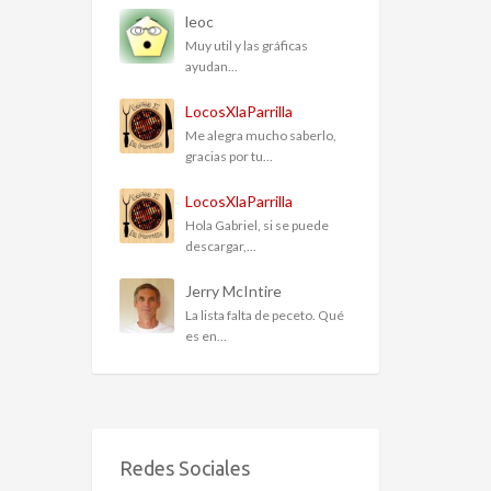
leoc
Muy util y las gráficas
ayudan...
LocosXlaParrilla
Me alegra mucho saberlo,
gracias por tu...
LocosXlaParrilla
Hola Gabriel, si se puede
descargar,...
Jerry McIntire
La lista falta de peceto. Qué
es en...
Redes Sociales