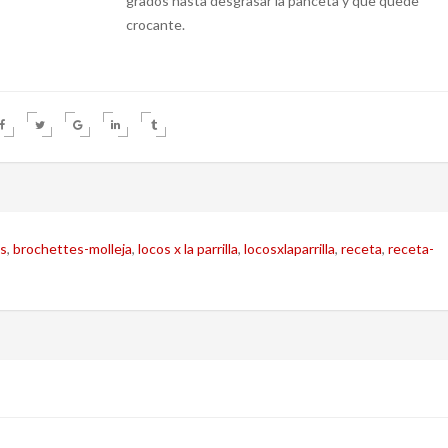
grados hasta desgrasar la panceta y que quede
crocante.
s
,
brochettes-molleja
,
locos x la parrilla
,
locosxlaparrilla
,
receta
,
receta-