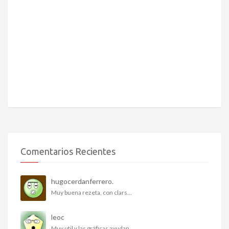
Comentarios Recientes
hugocerdanferrero.
Muy buena rezeta, con clars...
leoc
Muy util y las gráficas ayudan...