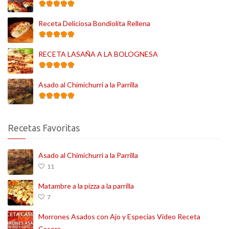
Receta Deliciosa Bondiolita Rellena
RECETA LASAÑA A LA BOLOGNESA
Asado al Chimichurri a la Parrilla
Recetas Favoritas
Asado al Chimichurri a la Parrilla
11
Matambre a la pizza a la parrilla
7
Morrones Asados con Ajo y Especias Video Receta
Casera