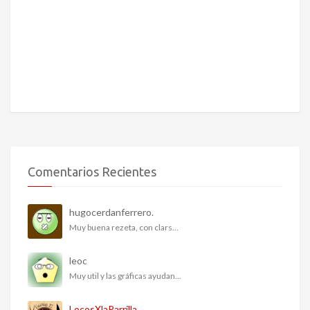
Comentarios Recientes
hugocerdanferrero.
Muy buena rezeta, con clars...
leoc
Muy util y las gráficas ayudan...
LocosXlaParrilla