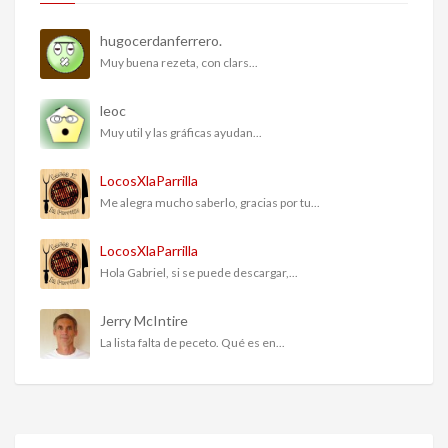
hugocerdanferrero.
Muy buena rezeta, con clars...
leoc
Muy util y las gráficas ayudan...
LocosXlaParrilla
Me alegra mucho saberlo, gracias por tu...
LocosXlaParrilla
Hola Gabriel, si se puede descargar,...
Jerry McIntire
La lista falta de peceto. Qué es en...