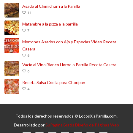
Asado al Chimichurri a la Parrilla
11
Matambre a la pizza a la parrilla
7
Morrones Asados con Ajo y Especias Video Receta
Casera
6
Vacío al Vino Blanco Horno o Parrilla Receta Casera
6
Receta Salsa Criolla para Choripan
4
Todos los derechos reservados © LocosXlaParrilla.com.
Desarrollado por
SuPaginaGratis Diseño de Páginas Web