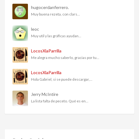
hugocerdanferrero.
Muy buena rezeta, con clars...
leoc
Muy util y las gráficas ayudan...
LocosXlaParrilla
Me alegra mucho saberlo, gracias por tu...
LocosXlaParrilla
Hola Gabriel, si se puede descargar,...
Jerry McIntire
La lista falta de peceto. Qué es en...