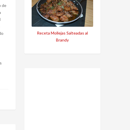
o de
a
l
a
Receta Mollejas Salteadas al
do
Brandy
s