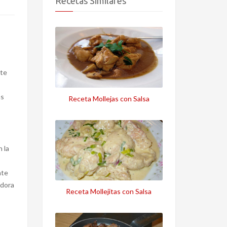
Recetas Similares
ite
as
Receta Mollejas con Salsa
 la
ate
idora
Receta Mollejitas con Salsa