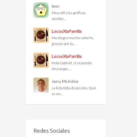
leoc
Muy util y las gráficas
ayudan...
LocosXlaParrilla
Me alegra mucho saberlo,
gracias por tu...
LocosXlaParrilla
Hola Gabriel, si se puede
descargar,...
Jerry McIntire
La lista falta de peceto. Qué
es en...
Redes Sociales