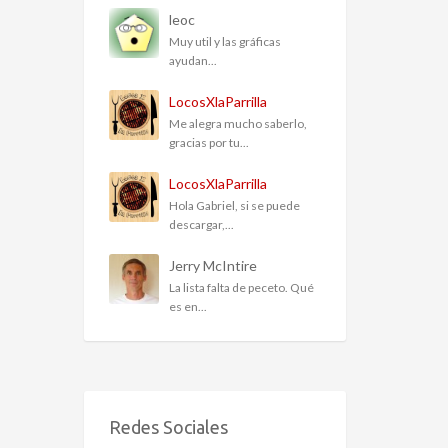
leoc
Muy util y las gráficas
ayudan...
LocosXlaParrilla
Me alegra mucho saberlo,
gracias por tu...
LocosXlaParrilla
Hola Gabriel, si se puede
descargar,...
Jerry McIntire
La lista falta de peceto. Qué
es en...
Redes Sociales