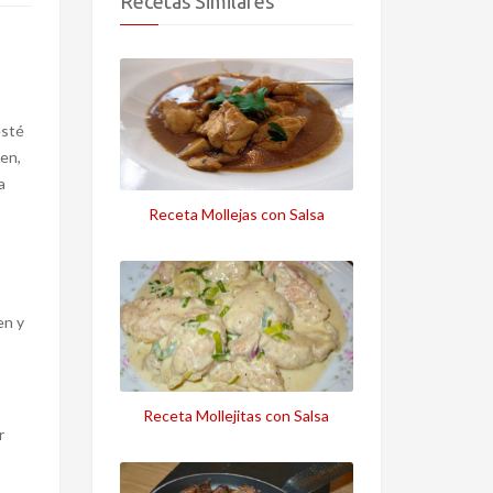
Recetas Similares
esté
ien,
a
Receta Mollejas con Salsa
en y
Receta Mollejitas con Salsa
r