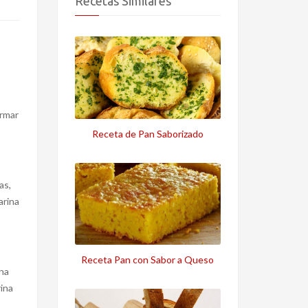
Recetas Similares
ormar
Receta de Pan Saborizado
das,
arina
Receta Pan con Sabor a Queso
na
ina