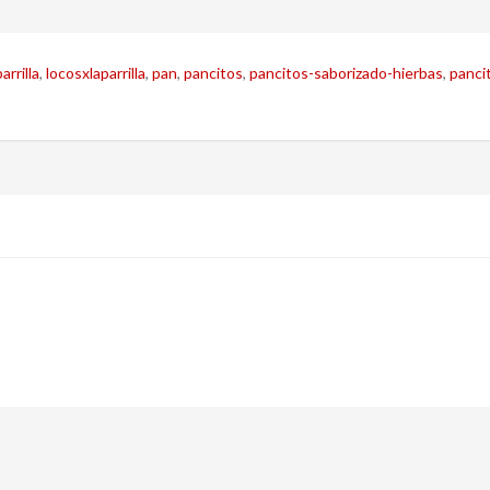
arrilla
,
locosxlaparrilla
,
pan
,
pancitos
,
pancitos-saborizado-hierbas
,
panci