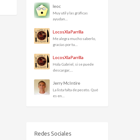
leoc
Muy util y las gráficas
ayudan...
LocosXlaParrilla
Me alegra mucho saberlo,
gracias por tu...
LocosXlaParrilla
Hola Gabriel, si se puede
descargar,...
Jerry McIntire
La lista falta de peceto. Qué
es en...
Redes Sociales