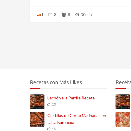
8
8
30min
Recetas con Más Likes
Receta
Lechón a la Parrilla Receta
20
Costillas de Cerdo Marinadas en
salsa Barbacoa
16