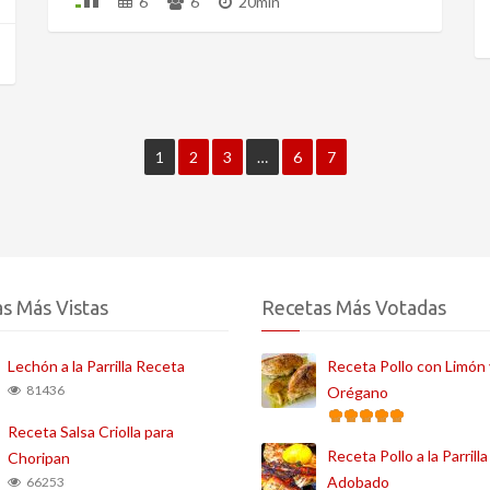
6
6
20min
1
2
3
…
6
7
s Más Vistas
Recetas Más Votadas
Lechón a la Parrilla Receta
Receta Pollo con Limón 
81436
Orégano
Receta Salsa Criolla para
Receta Pollo a la Parrilla
Choripan
Adobado
66253