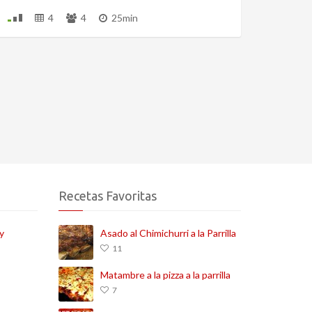
4
4
25min
Recetas Favoritas
y
Asado al Chimichurri a la Parrilla
11
Matambre a la pizza a la parrilla
7