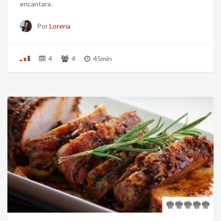
encantara.
Por
Lorena
4
4
45min