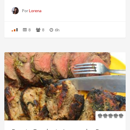
Por
Lorena
8
8
6h