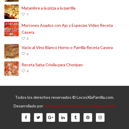
Matambre a la pizza a la parrilla
7
Morrones Asados con Ajo y Especias Video Receta
Casera
6
Vacío al Vino Blanco Horno o Parrilla Receta Casera
6
Receta Salsa Criolla para Choripan
4
Todos los derechos reservados © LocosXlaParrilla.com.
Desarrollado por
SuPaginaGratis Diseño de Páginas Web