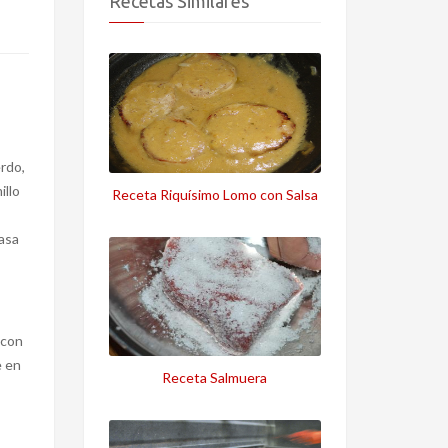
Recetas Similares
rdo,
illo
Receta Riquísimo Lomo con Salsa
asa
 con
e en
Receta Salmuera