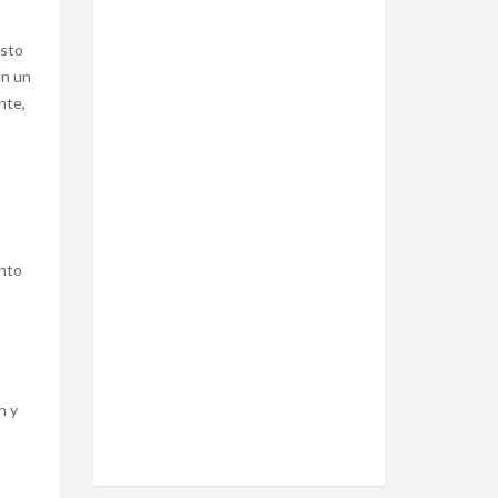
usto
én un
nte,
anto
n y