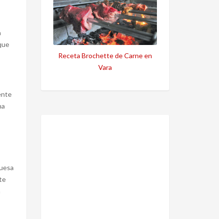
a
que
Receta Brochette de Carne en
Vara
ente
na
guesa
te
a