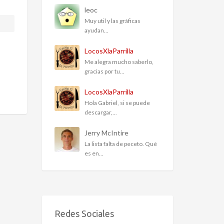
leoc
Muy util y las gráficas
ayudan...
LocosXlaParrilla
Me alegra mucho saberlo,
gracias por tu...
LocosXlaParrilla
Hola Gabriel, si se puede
descargar,...
Jerry McIntire
La lista falta de peceto. Qué
es en...
Redes Sociales