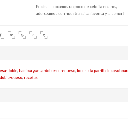
Encima colocamos un poco de cebolla en aros,
aderezamos con nuestra salsa favorita y a comer!
esa-doble
,
hamburguesa-doble-con-queso
,
locos x la parrilla
,
locosxlaparr
doble-queso
,
recetas