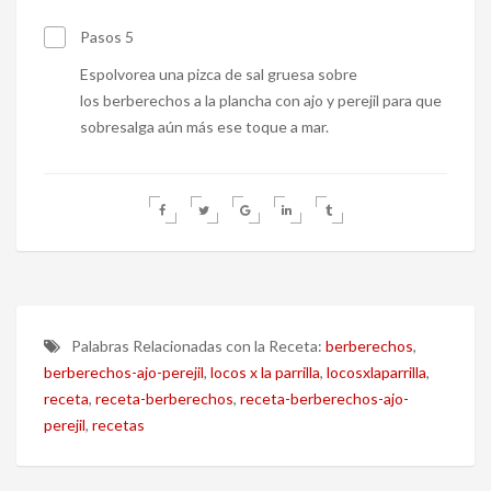
Pasos 5
Espolvorea una pizca de sal gruesa sobre
los berberechos a la plancha con ajo y perejil para que
sobresalga aún más ese toque a mar.
Palabras Relacionadas con la Receta:
berberechos
,
berberechos-ajo-perejil
,
locos x la parrilla
,
locosxlaparrilla
,
receta
,
receta-berberechos
,
receta-berberechos-ajo-
perejil
,
recetas