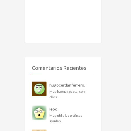
Comentarios Recientes
hugocerdanferrero.
Muy buena rezeta, con
clars...
leoc
Muy util y las gráficas
ayudan...