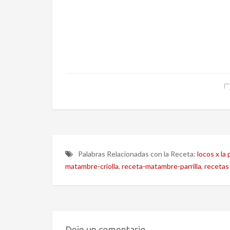
Palabras Relacionadas con la Receta:
locos x la p
matambre-criolla
,
receta-matambre-parrilla
,
recetas
Deje un comentario