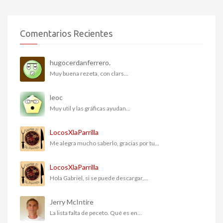
Comentarios Recientes
hugocerdanferrero.
Muy buena rezeta, con clars...
leoc
Muy util y las gráficas ayudan...
LocosXlaParrilla
Me alegra mucho saberlo, gracias por tu...
LocosXlaParrilla
Hola Gabriel, si se puede descargar,...
Jerry McIntire
La lista falta de peceto. Qué es en...