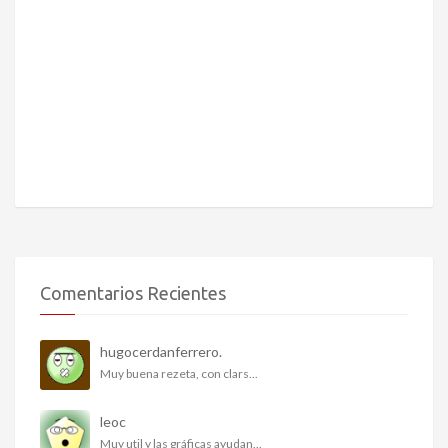
Comentarios Recientes
hugocerdanferrero.
Muy buena rezeta, con clars...
leoc
Muy util y las gráficas ayudan...