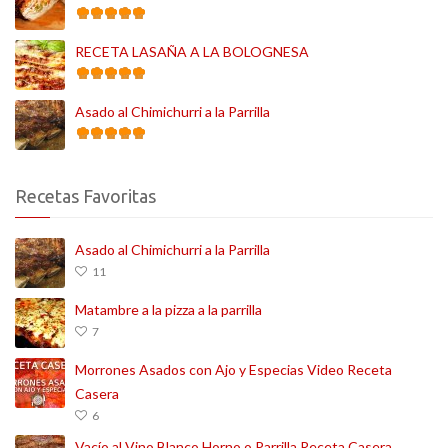
RECETA LASAÑA A LA BOLOGNESA
Asado al Chimichurri a la Parrilla
Recetas Favoritas
Asado al Chimichurri a la Parrilla
11
Matambre a la pizza a la parrilla
7
Morrones Asados con Ajo y Especias Video Receta
Casera
6
Vacío al Vino Blanco Horno o Parrilla Receta Casera