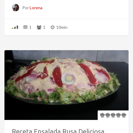
Por
Lorena
1
1
10min
Receta Ensalada Rusa Deliciosa