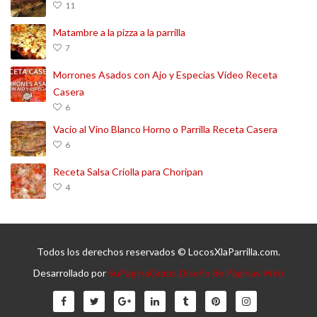
11
Matambre a la pizza a la parrilla
7
Morrones Asados con Ajo y Especias Video Receta
Casera
6
Vacío al Vino Blanco Horno o Parrilla Receta Casera
6
Receta Salsa Criolla para Choripan
4
Todos los derechos reservados © LocosXlaParrilla.com.
Desarrollado por
SuPaginaGratis Diseño de Páginas Web