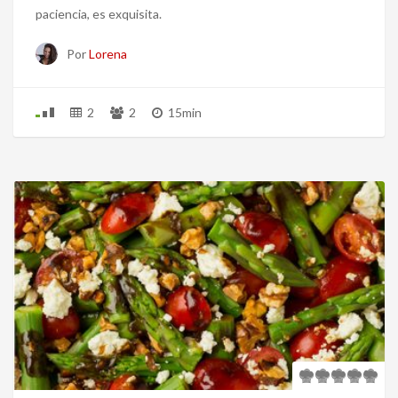
paciencia, es exquisita.
Por
Lorena
2
2
15min