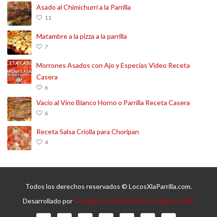
Asado al Chimichurri a la Parrilla
11
Matambre a la pizza a la parrilla
7
Morrones Asados con Ajo y Especias Video Receta
Casera
6
Vacío al Vino Blanco Horno o Parrilla Receta Casera
6
Receta Salsa Criolla para Choripan
4
Todos los derechos reservados © LocosXlaParrilla.com.
Desarrollado por
SuPaginaGratis Diseño de Páginas Web