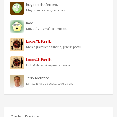
hugocerdanferrero.
Muy buena rezeta, con clars...
leoc
Muy util y las gráficas ayudan...
LocosXlaParrilla
Me alegra mucho saberlo, gracias por tu...
LocosXlaParrilla
Hola Gabriel, si se puede descargar,...
Jerry McIntire
La lista falta de peceto. Qué es en...
Redes Sociales