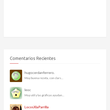
Comentarios Recientes
hugocerdanferrero.
Muy buena rezeta, con clars...
leoc
Muy util y las gráficas ayudan...
LocosXlaParrilla