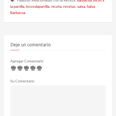
Palabras Relacionadas con la Receta:
barbacoa
,
locos x
la parrilla
,
locosxlaparrilla
,
receta
,
recetas
,
salsa
,
Salsa
Barbacoa
Deje un comentario
Agregar Comentario
Su Comentario