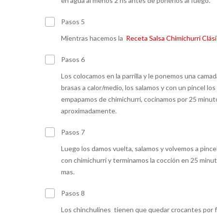
en agua al menos 2 hs antes de ponerlos al fuego.
Pasos 5
Mientras hacemos la
Receta Salsa Chimichurri Clás
Pasos 6
Los colocamos en la parrilla y le ponemos una camad
brasas a calor/medio, los salamos y con un pincel los
empapamos de chimichurri, cocinamos por 25 minut
aproximadamente.
Pasos 7
Luego los damos vuelta, salamos y volvemos a pince
con chimichurri y terminamos la cocción en 25 minu
mas.
Pasos 8
Los chinchulines tienen que quedar crocantes por 