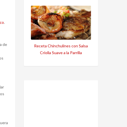
ico
.
a de
Receta Chinchulines con Salsa
Criolla Suave a la Parrilla
os
lar
tos
fuera