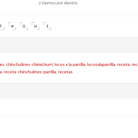
y tiernos por dentro.
nes
,
chinchulines-chimichurri
,
locos x la parrilla
,
locosxlaparrilla
,
receta
,
rec
a
,
receta-chinchulines-parrilla
,
recetas