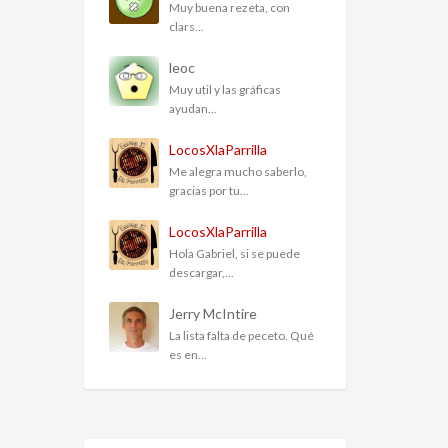
Muy buena rezeta, con
clars...
leoc
Muy util y las gráficas
ayudan...
LocosXlaParrilla
Me alegra mucho saberlo,
gracias por tu...
LocosXlaParrilla
Hola Gabriel, si se puede
descargar,...
Jerry McIntire
La lista falta de peceto. Qué
es en...