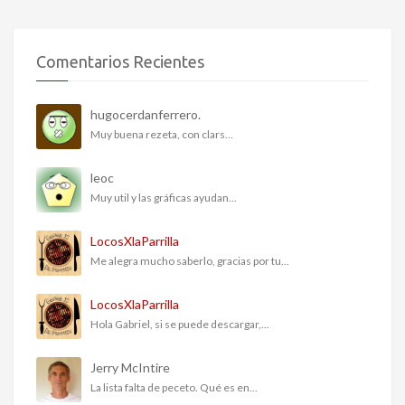
Comentarios Recientes
hugocerdanferrero.
Muy buena rezeta, con clars...
leoc
Muy util y las gráficas ayudan...
LocosXlaParrilla
Me alegra mucho saberlo, gracias por tu...
LocosXlaParrilla
Hola Gabriel, si se puede descargar,...
Jerry McIntire
La lista falta de peceto. Qué es en...