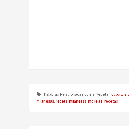
Palabras Relacionadas con la Receta:
locos x la p
milanesas
,
receta-milanesas-mollejas
,
recetas