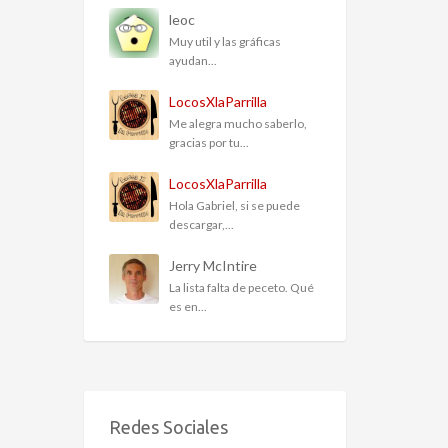
leoc
Muy util y las gráficas
ayudan...
LocosXlaParrilla
Me alegra mucho saberlo,
gracias por tu...
LocosXlaParrilla
Hola Gabriel, si se puede
descargar,...
Jerry McIntire
La lista falta de peceto. Qué
es en...
Redes Sociales