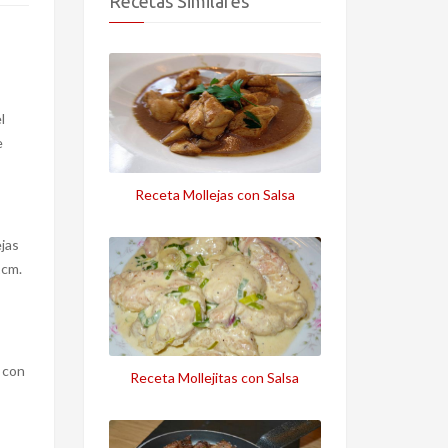
Recetas Similares
l
e
Receta Mollejas con Salsa
ejas
1cm.
 con
Receta Mollejitas con Salsa