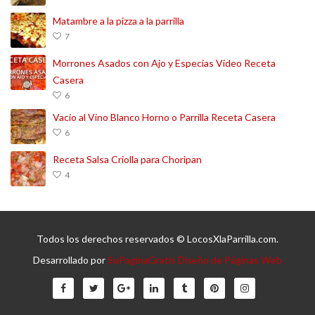
Matambre a la pizza a la parrilla
7
Morrones Asados con Ajo y Especias Video Receta
Casera
6
Vacío al Vino Blanco Horno o Parrilla Receta Casera
6
Receta Salsa Criolla para Choripan
4
Todos los derechos reservados © LocosXlaParrilla.com.
Desarrollado por
SuPaginaGratis Diseño de Páginas Web