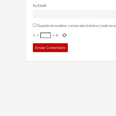
Su Email
Guarda mi nombre, correo electrónico y web en e
1
+
=
6