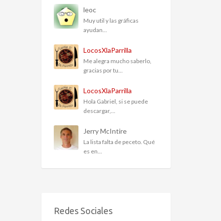
leoc
Muy util y las gráficas
ayudan...
LocosXlaParrilla
Me alegra mucho saberlo,
gracias por tu...
LocosXlaParrilla
Hola Gabriel, si se puede
descargar,...
Jerry McIntire
La lista falta de peceto. Qué
es en...
Redes Sociales