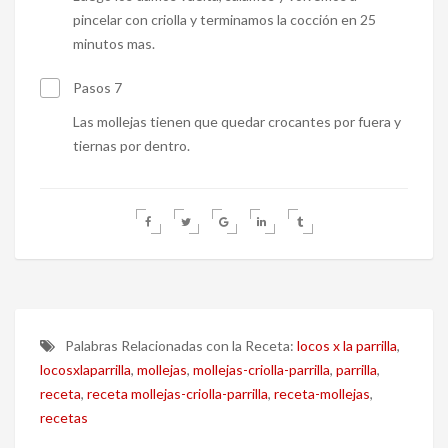
pincelar con criolla y terminamos la cocción en 25
minutos mas.
Pasos 7
Las mollejas tienen que quedar crocantes por fuera y
tiernas por dentro.
Palabras Relacionadas con la Receta:
locos x la parrilla
,
locosxlaparrilla
,
mollejas
,
mollejas-criolla-parrilla
,
parrilla
,
receta
,
receta mollejas-criolla-parrilla
,
receta-mollejas
,
recetas