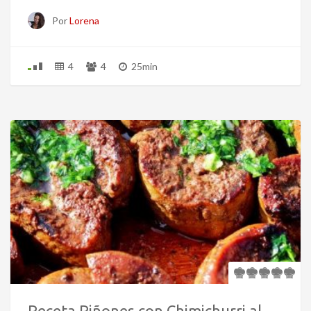
Por
Lorena
4
4
25min
Receta Riñones con Chimichurri al