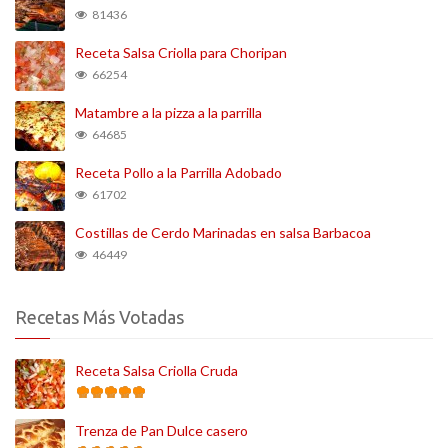
81436
Receta Salsa Criolla para Choripan
66254
Matambre a la pizza a la parrilla
64685
Receta Pollo a la Parrilla Adobado
61702
Costillas de Cerdo Marinadas en salsa Barbacoa
46449
Recetas Más Votadas
Receta Salsa Criolla Cruda
Trenza de Pan Dulce casero