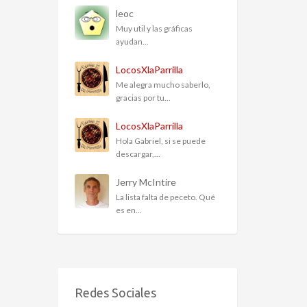
leoc
Muy util y las gráficas
ayudan...
LocosXlaParrilla
Me alegra mucho saberlo,
gracias por tu...
LocosXlaParrilla
Hola Gabriel, si se puede
descargar,...
Jerry McIntire
La lista falta de peceto. Qué
es en...
Redes Sociales