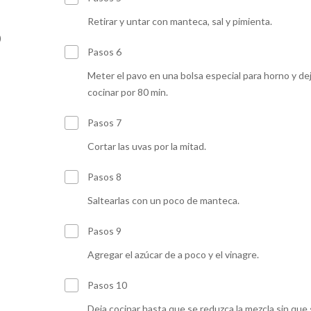
Retirar y untar con manteca, sal y pimienta.
)
Pasos 6
Meter el pavo en una bolsa especial para horno y de
cocinar por 80 min.
Pasos 7
Cortar las uvas por la mitad.
Pasos 8
Saltearlas con un poco de manteca.
Pasos 9
Agregar el azúcar de a poco y el vinagre.
Pasos 10
Deja cocinar hasta que se reduzca la mezcla sin que