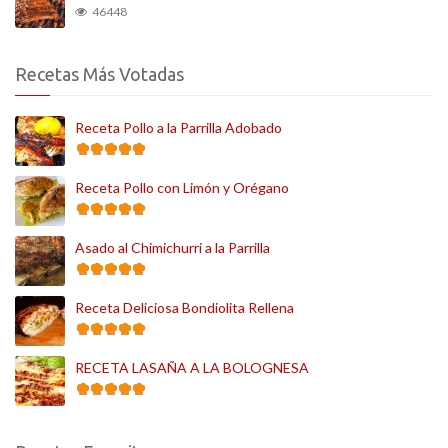
46448
Recetas Más Votadas
Receta Pollo a la Parrilla Adobado
Receta Pollo con Limón y Orégano
Asado al Chimichurri a la Parrilla
Receta Deliciosa Bondiolita Rellena
RECETA LASAÑA A LA BOLOGNESA