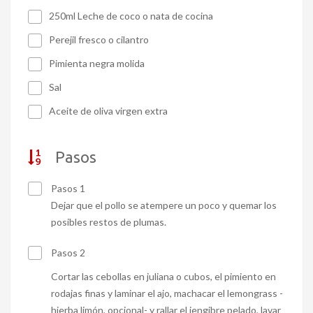
250ml Leche de coco o nata de cocina
Perejil fresco o cilantro
Pimienta negra molida
Sal
Aceite de oliva virgen extra
Pasos
Pasos 1
Dejar que el pollo se atempere un poco y quemar los
posibles restos de plumas.
Pasos 2
Cortar las cebollas en juliana o cubos, el pimiento en
rodajas finas y laminar el ajo, machacar el lemongrass -
hierba limón, opcional- y rallar el jengibre pelado, lavar