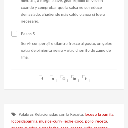
minutos, a fuego suave, girar el pollo de vez en
cuando y comprobar que la salsa no se reduce
demasiado, añadiendo más caldo o agua si fuera
necesario.
Pasos 5
Servir con perejil o cilantro fresco al gusto, un golpe
extra de pimienta negra y otro chorrito de zumo de
lima.
Palabras Relacionadas con la Receta:
locos x la parrilla
,
locosxlaparrilla
,
muslos-curry-leche-coco
,
pollo
,
receta
,
receta-muslos-curry-leche-coco
,
receta-pollo
,
recetas