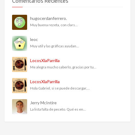
Comentarios Recientes
hugocerdanferrero.
Muy buena rezeta, con clars...
leoc
Muy util y las gráficas ayudan...
LocosXlaParrilla
Me alegra mucho saberlo, gracias por tu...
LocosXlaParrilla
Hola Gabriel, si se puede descargar,...
Jerry McIntire
La lista falta de peceto. Qué es en...