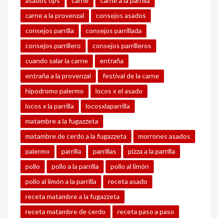
asados tips
carne
carne a la parrilla
carne a la provenzal
consejos asados
consejos parrilla
consejos parrillada
consejos parrillero
consejos parrilleros
cuando salar la carne
entraña
entraña a la provenzal
festival de la carne
hipodromo palermo
locos x el asado
locos x la parrilla
locosxlaparrilla
matambre a la fugazzeta
matambre de cerdo a la fugazzeta
morrones asados
palermo
parrilla
parrillas
pizza a la parrilla
pollo
pollo a la parrilla
pollo al limón
pollo al limón a la parrilla
receta asado
receta matambre a la fugazzeta
receta matambre de cerdo
receta paso a paso