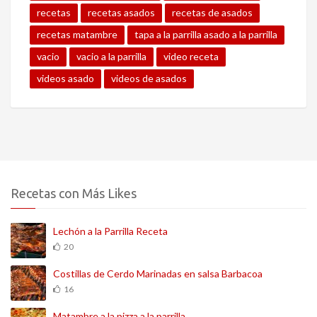
recetas
recetas asados
recetas de asados
recetas matambre
tapa a la parrilla asado a la parrilla
vacio
vacio a la parrilla
video receta
videos asado
videos de asados
Recetas con Más Likes
Lechón a la Parrilla Receta
20
Costillas de Cerdo Marinadas en salsa Barbacoa
16
Matambre a la pizza a la parrilla