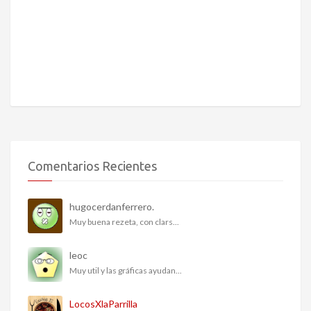
Comentarios Recientes
hugocerdanferrero.
Muy buena rezeta, con clars...
leoc
Muy util y las gráficas ayudan...
LocosXlaParrilla