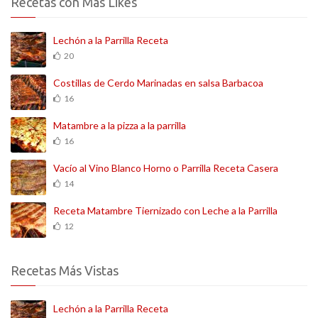
Recetas con Más Likes
Lechón a la Parrilla Receta
20
Costillas de Cerdo Marinadas en salsa Barbacoa
16
Matambre a la pizza a la parrilla
16
Vacío al Vino Blanco Horno o Parrilla Receta Casera
14
Receta Matambre Tiernizado con Leche a la Parrilla
12
Recetas Más Vistas
Lechón a la Parrilla Receta