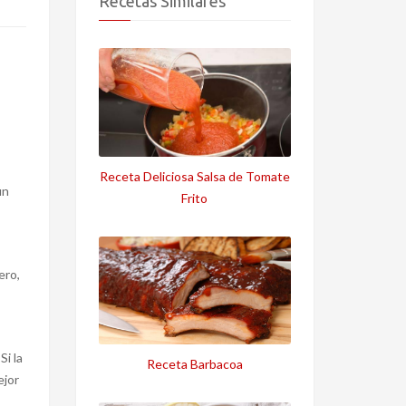
Recetas Similares
Receta Deliciosa Salsa de Tomate
un
Frito
ero,
Si la
Receta Barbacoa
ejor