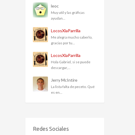
leoc
Muy util y las gráficas
ayudan...
LocosXlaParrilla
Me alegra mucho saberlo,
gracias por tu...
LocosXlaParrilla
Hola Gabriel, si se puede
descargar,...
Jerry McIntire
La lista falta de peceto. Qué
es en...
Redes Sociales