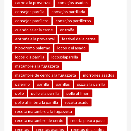
carne a la provenzal
consejos asados
consejos parrilla
consejos parrillada
consejos parrillero
consejos parrilleros
cuando salar la carne
entraña
entraña a la provenzal
festival de la carne
hipodromo palermo
locos x el asado
locos x la parrilla
locosxlaparrilla
matambre a la fugazzeta
matambre de cerdo a la fugazzeta
morrones asados
palermo
parrilla
parrillas
pizza a la parrilla
pollo
pollo a la parrilla
pollo al limón
pollo al limón a la parrilla
receta asado
receta matambre a la fugazzeta
receta matambre de cerdo
receta paso a paso
recetas
recetas asados
recetas de asados