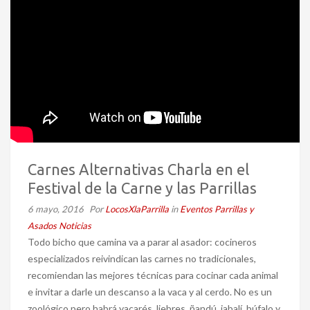
Carnes Alternativas Charla en el
Festival de la Carne y las Parrillas
6 mayo, 2016
Por
LocosXlaParrilla
in
Eventos Parrillas y
Asados
Noticias
Todo bicho que camina va a parar al asador: cocineros
especializados reivindican las carnes no tradicionales,
recomiendan las mejores técnicas para cocinar cada animal
e invitar a darle un descanso a la vaca y al cerdo. No es un
zoológico pero habrá yacarés, liebres, ñandú, jabalí, búfalo y