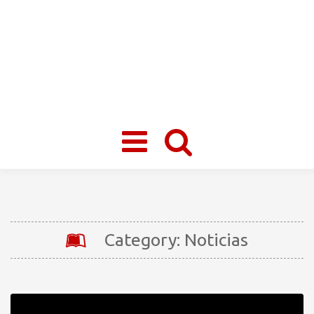
Toggle
navigation
Category: Noticias