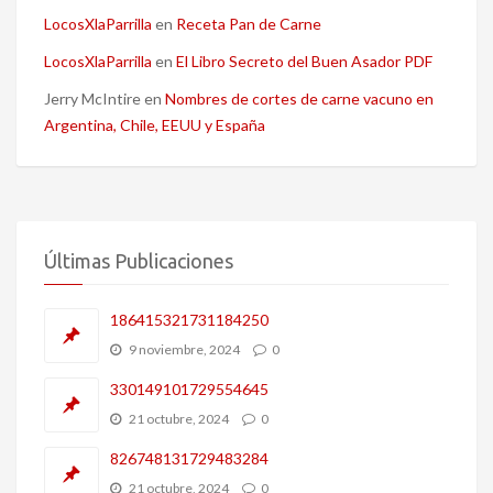
LocosXlaParrilla
en
Receta Pan de Carne
LocosXlaParrilla
en
El Libro Secreto del Buen Asador PDF
Jerry McIntire
en
Nombres de cortes de carne vacuno en
Argentina, Chile, EEUU y España
Últimas Publicaciones
186415321731184250
9 noviembre, 2024
0
330149101729554645
21 octubre, 2024
0
826748131729483284
21 octubre, 2024
0