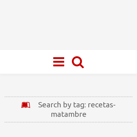
Toggle
navigation
Search by tag: recetas-
matambre