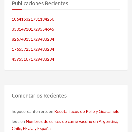
Publicaciones Recientes
186415321731184250
330149101729554645
826748131729483284
176557251729483284
439531071729483284
Comentarios Recientes
hugocerdanferrero.
en
Receta Tacos de Pollo y Guacamole
leoc
en
Nombres de cortes de carne vacuno en Argentina,
Chile, EEUU y España