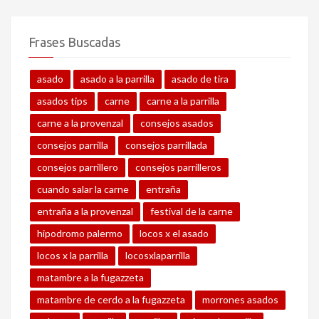
Frases Buscadas
asado
asado a la parrilla
asado de tira
asados tips
carne
carne a la parrilla
carne a la provenzal
consejos asados
consejos parrilla
consejos parrillada
consejos parrillero
consejos parrilleros
cuando salar la carne
entraña
entraña a la provenzal
festival de la carne
hipodromo palermo
locos x el asado
locos x la parrilla
locosxlaparrilla
matambre a la fugazzeta
matambre de cerdo a la fugazzeta
morrones asados