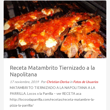
Receta Matambrito Tiernizado a la
Napolitana
17 noviembre, 2019
Por
Christian Derisa
in
Fotos de Usuarios
MATAMBRITO TIERNIZADO A LA NAPOLITANA A LA
PARRILLA. Locos x la Parrilla – ver RECETA aca
http://locosxlaparrilla.com/recetas/receta-matambre-la-
pizza-la-parrilla/