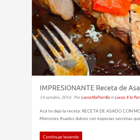
IMPRESIONANTE Receta de Asa
14 octubre, 2016
Por
LocosXlaParrilla
in
Locos X la Parr
Acá te dejo la receta: RECETA DE ASADO CON MO
Morrones Asados dulces con especias secretas que 
Continuar leyendo