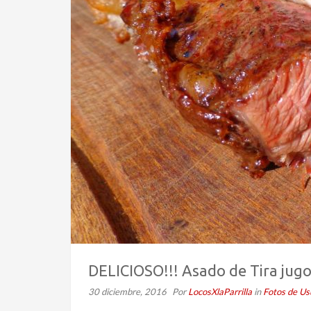
DELICIOSO!!! Asado de Tira jugoso
30 diciembre, 2016
Por
LocosXlaParrilla
in
Fotos de Us