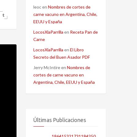
leoc
en
Nombres de cortes de
carne vacuno en Argentina, Chile,
EEUU y España
LocosXlaParrilla
en
Receta Pan de
Carne
LocosXlaParrilla
en
El Libro
Secreto del Buen Asador PDF
Jerry McIntire
en
Nombres de
cortes de carne vacuno en
Argentina, Chile, EEUU y España
Últimas Publicaciones
186415321731184250