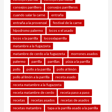
consejos parrillero
consejos parrilleros
cuando salar la carne
entraña
entraña a la provenzal
festival de la carne
hipodromo palermo
locos x el asado
locos x la parrilla
locosxlaparrilla
matambre a la fugazzeta
matambre de cerdo a la fugazzeta
morrones asados
palermo
parrilla
parrillas
pizza a la parrilla
pollo
pollo a la parrilla
pollo al limón
pollo al limón a la parrilla
receta asado
receta matambre a la fugazzeta
receta matambre de cerdo
receta paso a paso
recetas
recetas asados
recetas de asados
recetas matambre
tapa a la parrilla asado a la parrilla