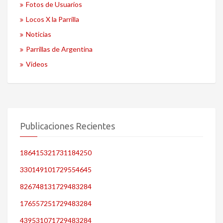
Fotos de Usuarios
Locos X la Parrilla
Noticias
Parrillas de Argentina
Videos
Publicaciones Recientes
186415321731184250
330149101729554645
826748131729483284
176557251729483284
439531071729483284