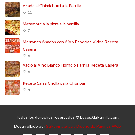
Asado al Chimichurri a la Parrilla
11
Matambre a la pizza a la parrilla
7
Morrones Asados con Ajo y Especias Video Receta
Casera
6
Vacío al Vino Blanco Horno o Parrilla Receta Casera
6
Receta Salsa Criolla para Choripan
4
Todos los derechos reservados © LocosXlaParrilla.com.
Desarrollado por
SuPaginaGratis Diseño de Páginas Web