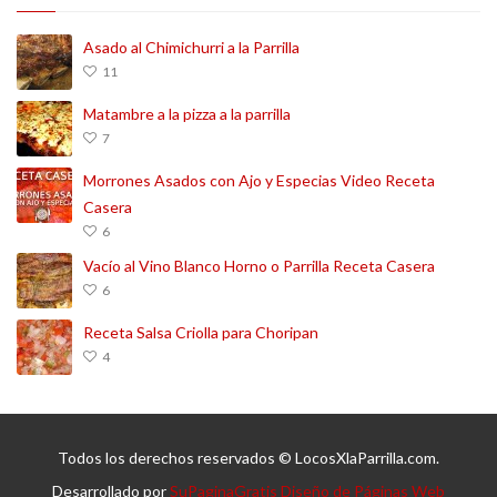
Asado al Chimichurri a la Parrilla
11
Matambre a la pizza a la parrilla
7
Morrones Asados con Ajo y Especias Video Receta
Casera
6
Vacío al Vino Blanco Horno o Parrilla Receta Casera
6
Receta Salsa Criolla para Choripan
4
Todos los derechos reservados © LocosXlaParrilla.com.
Desarrollado por
SuPaginaGratis Diseño de Páginas Web