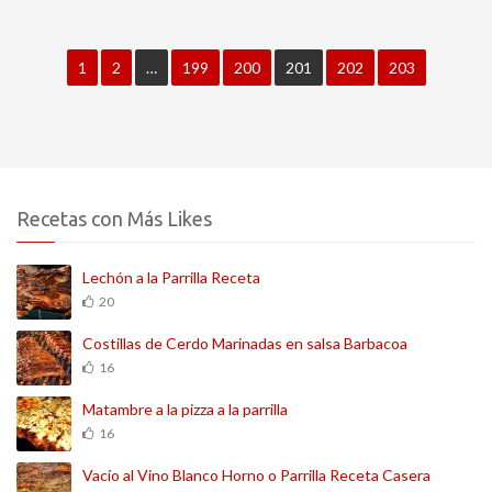
1
2
…
199
200
201
202
203
Recetas con Más Likes
Lechón a la Parrilla Receta
20
Costillas de Cerdo Marinadas en salsa Barbacoa
16
Matambre a la pizza a la parrilla
16
Vacío al Vino Blanco Horno o Parrilla Receta Casera