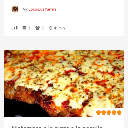
Por
LocosXlaParrilla
3
3
45min