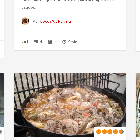
asados.
Por
LocosXlaParrilla
4
4
5min