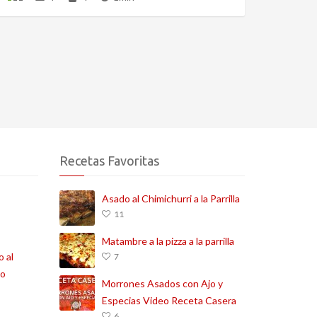
Recetas Favoritas
Asado al Chimichurri a la Parrilla
11
Matambre a la pizza a la parrilla
o al
7
co
Morrones Asados con Ajo y
Especias Video Receta Casera
6