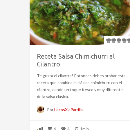
Receta Salsa Chimichurri al
Cilantro
Te gusta el cilantro? Entonces debes probar esta
receta que combina el clásico chimichurri con el
cilantro, dando un toque fresco y muy diferente
de la salsa clásica.
Por
LocosXlaParrilla
4
4
1min