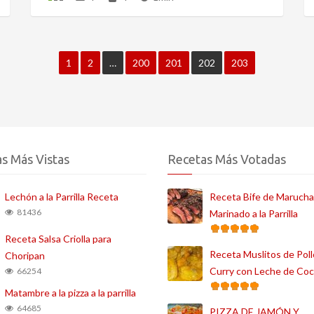
1
2
…
200
201
202
203
s Más Vistas
Recetas Más Votadas
Lechón a la Parrilla Receta
Receta Bife de Marucha
81436
Marinado a la Parrilla
Receta Salsa Criolla para
Receta Muslitos de Poll
Choripan
Curry con Leche de Co
66254
Matambre a la pizza a la parrilla
64685
PIZZA DE JAMÓN Y