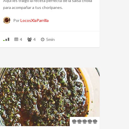
Aquí les traigo la receta perfecta de la salsa criolla
para acompañar a tus choripanes.
Por
LocosXlaParrilla
4
4
5min