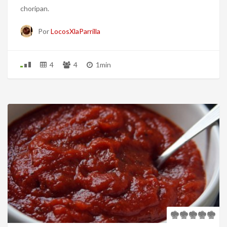
choripan.
Por
LocosXlaParrilla
4
4
1min