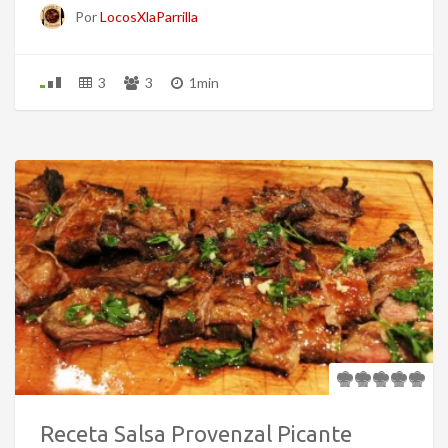
Por
LocosXlaParrilla
3
3
1min
Receta Salsa Provenzal Picante