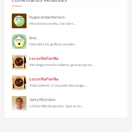
hugocerdanferrero.
Muy buena rezeta, con clars...
leoc
Muy util y las gráficas ayudan...
LocosXlaParrilla
Me alegra mucho saberlo, gracias por tu...
LocosXlaParrilla
Hola Gabriel, si se puede descargar,...
Jerry McIntire
La lista falta de peceto. Qué es en...