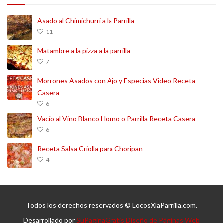
Asado al Chimichurri a la Parrilla
11
Matambre a la pizza a la parrilla
7
Morrones Asados con Ajo y Especias Video Receta
Casera
6
Vacío al Vino Blanco Horno o Parrilla Receta Casera
6
Receta Salsa Criolla para Choripan
4
Todos los derechos reservados © LocosXlaParrilla.com.
Desarrollado por
SuPaginaGratis Diseño de Páginas Web