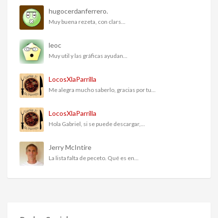
hugocerdanferrero.
Muy buena rezeta, con clars...
leoc
Muy util y las gráficas ayudan...
LocosXlaParrilla
Me alegra mucho saberlo, gracias por tu...
LocosXlaParrilla
Hola Gabriel, si se puede descargar,...
Jerry McIntire
La lista falta de peceto. Qué es en...