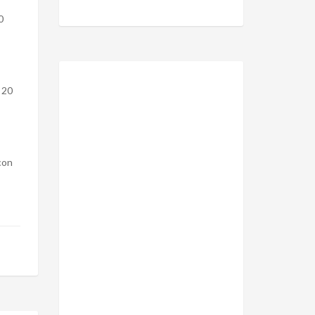
0
 20
con