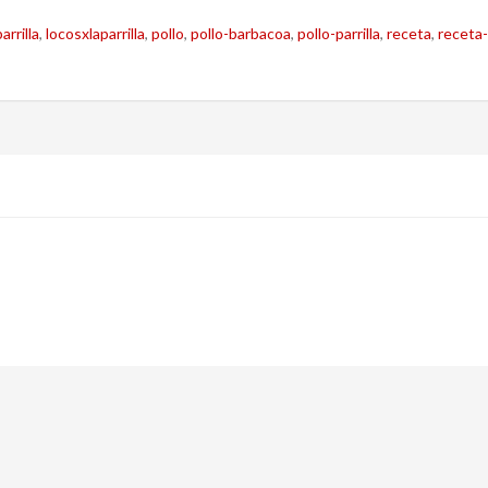
arrilla
,
locosxlaparrilla
,
pollo
,
pollo-barbacoa
,
pollo-parrilla
,
receta
,
receta-