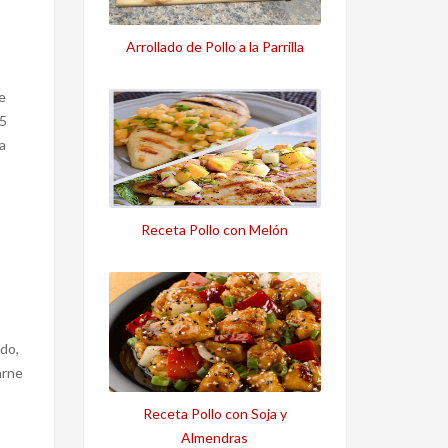
Arrollado de Pollo a la Parrilla
e
 5
a
Receta Pollo con Melón
do,
arne
Receta Pollo con Soja y
Almendras