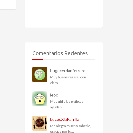
Comentarios Recientes
hugocerdanferrero.
Muy buena rezeta, con
clars...
leoc
Muy util y las gráficas
ayudan...
LocosXlaParrilla
Me alegra mucho saberlo,
gracias por tu...