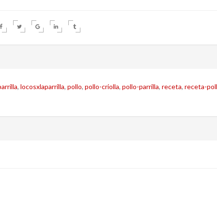
arrilla
,
locosxlaparrilla
,
pollo
,
pollo-criolla
,
pollo-parrilla
,
receta
,
receta-pol