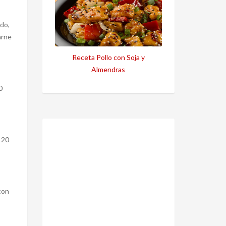
do,
arne
Receta Pollo con Soja y
Almendras
0
 20
con