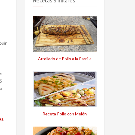
Recetas Similares
buir
Arrollado de Pollo a la Parrilla
e
 5
a
Receta Pollo con Melón
as
.