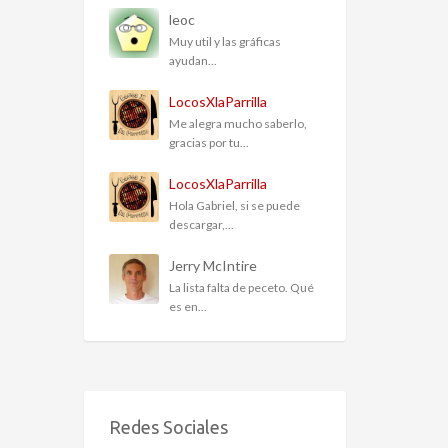
leoc
Muy util y las gráficas
ayudan...
LocosXlaParrilla
Me alegra mucho saberlo,
gracias por tu...
LocosXlaParrilla
Hola Gabriel, si se puede
descargar,...
Jerry McIntire
La lista falta de peceto. Qué
es en...
Redes Sociales