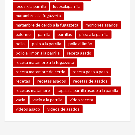
locos x la parrilla
locosxlaparrilla
matambre a la fugazzeta
matambre de cerdo a la fugazzeta
morrones asados
palermo
parrilla
parrillas
pizza a la parrilla
pollo
pollo a la parrilla
pollo al limón
pollo al limón a la parrilla
receta asado
receta matambre a la fugazzeta
receta matambre de cerdo
receta paso a paso
recetas
recetas asados
recetas de asados
recetas matambre
tapa a la parrilla asado a la parrilla
vacio
vacio a la parrilla
video receta
videos asado
videos de asados