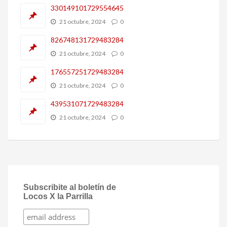
330149101729554645
21 octubre, 2024
0
826748131729483284
21 octubre, 2024
0
176557251729483284
21 octubre, 2024
0
439531071729483284
21 octubre, 2024
0
Subscribite al boletín de
Locos X la Parrilla