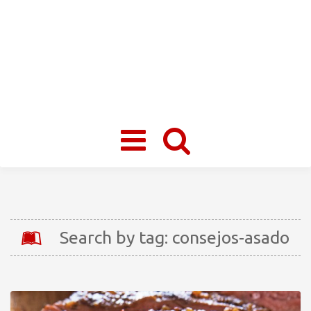
Toggle
navigation
Search by tag: consejos-asado