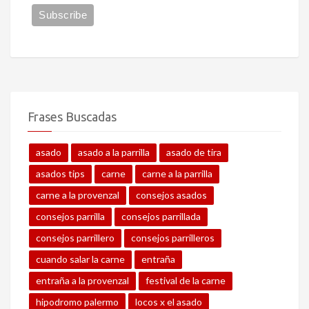
Frases Buscadas
asado
asado a la parrilla
asado de tira
asados tips
carne
carne a la parrilla
carne a la provenzal
consejos asados
consejos parrilla
consejos parrillada
consejos parrillero
consejos parrilleros
cuando salar la carne
entraña
entraña a la provenzal
festival de la carne
hipodromo palermo
locos x el asado