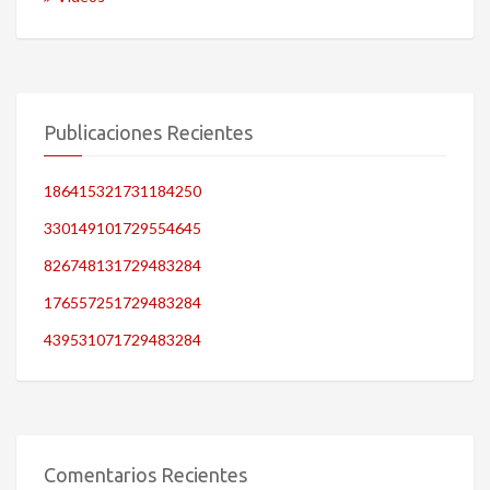
Publicaciones Recientes
186415321731184250
330149101729554645
826748131729483284
176557251729483284
439531071729483284
Comentarios Recientes