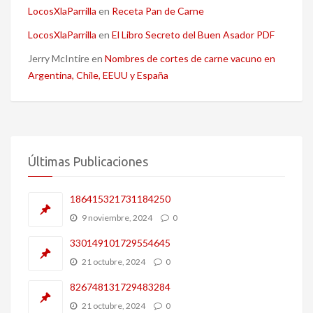
LocosXlaParrilla
en
Receta Pan de Carne
LocosXlaParrilla
en
El Libro Secreto del Buen Asador PDF
Jerry McIntire
en
Nombres de cortes de carne vacuno en
Argentina, Chile, EEUU y España
Últimas Publicaciones
186415321731184250
9 noviembre, 2024
0
330149101729554645
21 octubre, 2024
0
826748131729483284
21 octubre, 2024
0