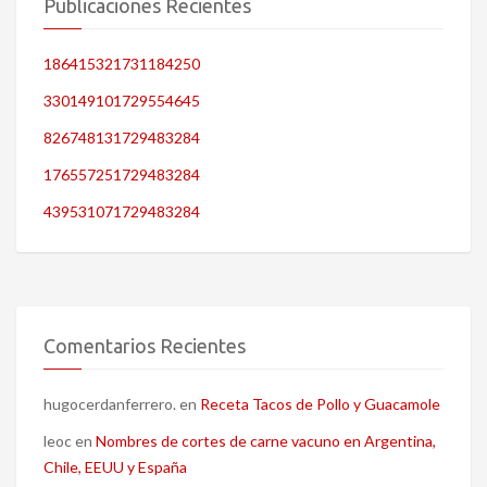
Publicaciones Recientes
186415321731184250
330149101729554645
826748131729483284
176557251729483284
439531071729483284
Comentarios Recientes
hugocerdanferrero.
en
Receta Tacos de Pollo y Guacamole
leoc
en
Nombres de cortes de carne vacuno en Argentina,
Chile, EEUU y España