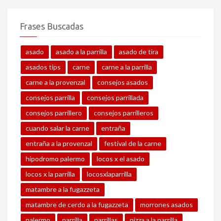
Frases Buscadas
asado
asado a la parrilla
asado de tira
asados tips
carne
carne a la parrilla
carne a la provenzal
consejos asados
consejos parrilla
consejos parrillada
consejos parrillero
consejos parrilleros
cuando salar la carne
entraña
entraña a la provenzal
festival de la carne
hipodromo palermo
locos x el asado
locos x la parrilla
locosxlaparrilla
matambre a la fugazzeta
matambre de cerdo a la fugazzeta
morrones asados
palermo
parrilla
parrillas
pizza a la parrilla